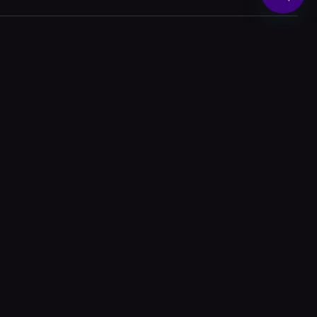
K Ways