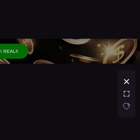
 REALI!